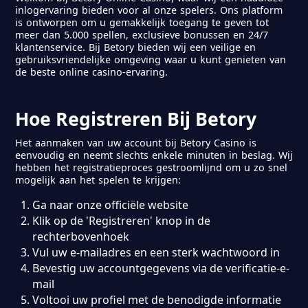
inlogervaring bieden voor al onze spelers. Ons platform
is ontworpen om u gemakkelijk toegang te geven tot
meer dan 5.000 spellen, exclusieve bonussen en 24/7
klantenservice. Bij Betory bieden wij een veilige en
gebruiksvriendelijke omgeving waar u kunt genieten van
de beste online casino-ervaring.
Hoe Registreren Bij Betory
Het aanmaken van uw account bij Betory Casino is
eenvoudig en neemt slechts enkele minuten in beslag. Wij
hebben het registratieproces gestroomlijnd om u zo snel
mogelijk aan het spelen te krijgen:
Ga naar onze officiële website
Klik op de 'Registreren' knop in de
rechterbovenhoek
Vul uw e-mailadres en een sterk wachtwoord in
Bevestig uw accountgegevens via de verificatie-e-
mail
Voltooi uw profiel met de benodigde informatie