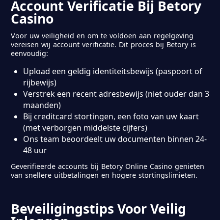
Account Verificatie Bij Betory
Casino
Voor uw veiligheid en om te voldoen aan regelgeving
vereisen wij account verificatie. Dit proces bij Betory is
eenvoudig:
Upload een geldig identiteitsbewijs (paspoort of
rijbewijs)
Verstrek een recent adresbewijs (niet ouder dan 3
maanden)
Bij creditcard stortingen, een foto van uw kaart
(met verborgen middelste cijfers)
Ons team beoordeelt uw documenten binnen 24-
48 uur
Geverifieerde accounts bij Betory Online Casino genieten
van snellere uitbetalingen en hogere stortingslimieten.
Beveiligingstips Voor Veilig