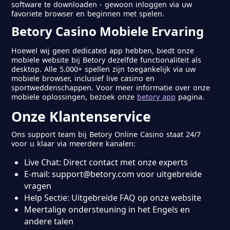
software te downloaden - gewoon inloggen via uw
favoriete browser en beginnen met spelen.
Betory Casino Mobiele Ervaring
Hoewel wij geen dedicated app hebben, biedt onze
mobiele website bij Betory dezelfde functionaliteit als
desktop. Alle 5.000+ spellen zijn toegankelijk via uw
mobiele browser, inclusief live casino en
sportweddenschappen. Voor meer informatie over onze
mobiele oplossingen, bezoek onze
betory app
pagina.
Onze Klantenservice
Ons support team bij Betory Online Casino staat 24/7
voor u klaar via meerdere kanalen:
Live Chat: Direct contact met onze experts
E-mail:
support@betory.com
voor uitgebreide
vragen
Help Sectie: Uitgebreide FAQ op onze website
Meertalige ondersteuning in het Engels en
andere talen