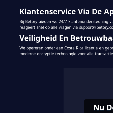
Klantenservice Via De A
Bij Betory bieden we 24/7 klantenondersteuning via
reageert snel op alle vragen via
support@betory.c
Veiligheid En Betrouwba
We opereren onder een Costa Rica licentie en geb
moderne encryptie technologie voor alle transactie
Nu D