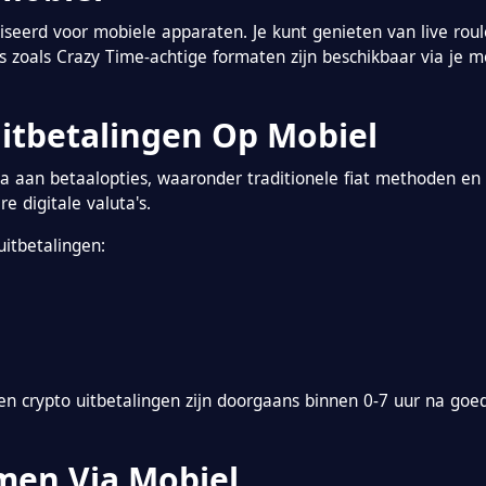
liseerd voor mobiele apparaten. Je kunt genieten van live roul
 zoals Crazy Time-achtige formaten zijn beschikbaar via je m
itbetalingen Op Mobiel
 aan betaalopties, waaronder traditionele fiat methoden en 
e digitale valuta's.
uitbetalingen:
n crypto uitbetalingen zijn doorgaans binnen 0-7 uur na goe
men Via Mobiel