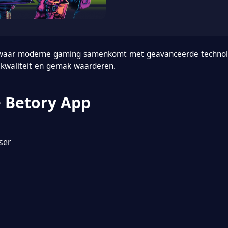
e, waar moderne gaming samenkomt met geavanceerde technolo
e kwaliteit en gemak waarderen.
e Betory App
ser