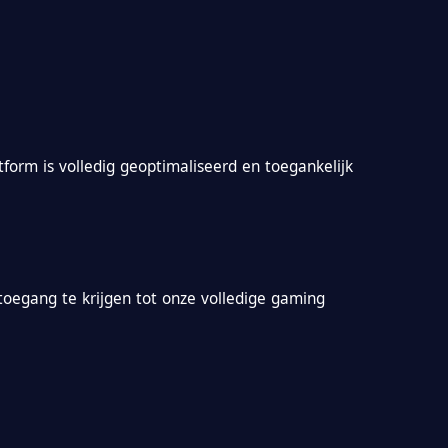
orm is volledig geoptimaliseerd en toegankelijk
toegang te krijgen tot onze volledige gaming