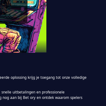
rde oplossing krijg je toegang tot onze volledige
snelle uitbetalingen en professionele
g nog aan bij Bet ory en ontdek waarom spelers