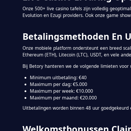
Onze 500+ live casino tafels zijn volledig geoptima
Evolution en Ezugi providers. Ook onze game shows
Betalingsmethoden En U
Onze mobiele platform ondersteunt een breed scala
Ethereum (ETH), Litecoin (LTC), USDT, en vele ander
Bij Betory hanteren we de volgende limieten voor 
Minimum uitbetaling: €40
Maximum per dag: €5.000
Maximum per week: €10.000
Maximum per maand: €20.000
Uitbetalingen worden binnen 48 uur goedgekeurd e
Welkomstbonussen Clai