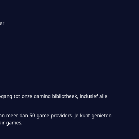
er:
ang tot onze gaming bibliotheek, inclusief alle
e van meer dan 50 game providers. Je kunt genieten
air games.