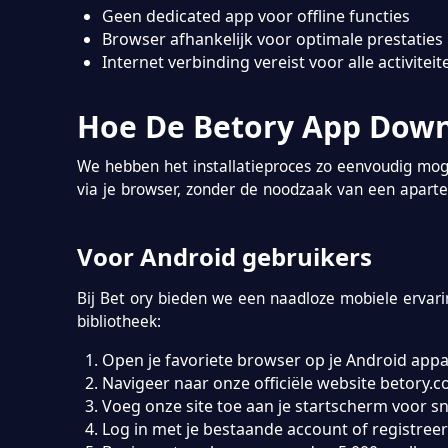
Geen dedicated app voor offline functies
Browser afhankelijk voor optimale prestaties
Internet verbinding vereist voor alle activiteit
Hoe De Betory App Down
We hebben het installatieproces zo eenvoudig moge
via je browser, zonder de noodzaak van een apart
Voor Android gebruikers
Bij Bet ory bieden we een naadloze mobiele ervari
bibliotheek:
Open je favoriete browser op je Android app
Navigeer naar onze officiële website betory.
Voeg onze site toe aan je startscherm voor s
Log in met je bestaande account of registreer 