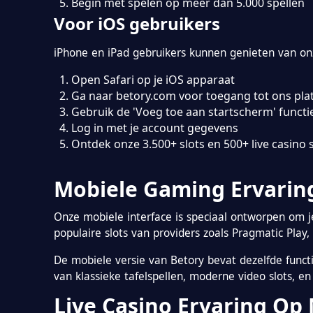
Begin met spelen op meer dan 5.000 spellen
Voor iOS gebruikers
iPhone en iPad gebruikers kunnen genieten van onze
Open Safari op je iOS apparaat
Ga naar betory.com voor toegang tot ons pla
Gebruik de 'Voeg toe aan startscherm' funct
Log in met je account gegevens
Ontdek onze 3.500+ slots en 500+ live casino 
Mobiele Gaming Ervaring
Onze mobiele interface is speciaal ontworpen om je
populaire slots van providers zoals Pragmatic Play,
De mobiele versie van Betory bevat dezelfde functi
van klassieke tafelspellen, moderne video slots, en
Live Casino Ervaring Op