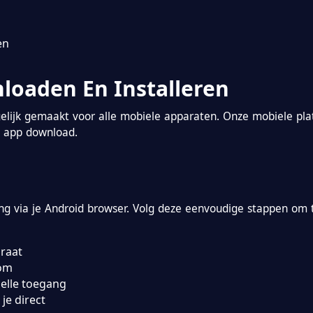
en
loaden En Installeren
lijk gemaakt voor alle mobiele apparaten. Onze mobiele platf
e app download.
ng via je Android browser. Volg deze eenvoudige stappen om 
araat
com
nelle toegang
je direct