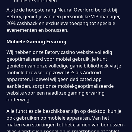
de beste voordelen
Als je de hoogste rang Neural Overlord bereikt bij
Betory, geniet je van een persoonlijke VIP manager,
20% cashback en exclusieve toegang tot speciale
evenementen en bonussen.
Mobiele Gaming Ervaring
Wij hebben onze Betory casino website volledig
geoptimaliseerd voor mobiel gebruik. Je kunt
genieten van onze volledige game bibliotheek via je
mobiele browser op zowel iOS als Android
apparaten. Hoewel wij geen dedicated app
aanbieden, zorgt onze mobiel-geoptimaliseerde
website voor een naadloze gaming ervaring
onderweg.
Alle functies die beschikbaar zijn op desktop, kun je
ook gebruiken op mobiele apparaten. Van het
maken van stortingen tot het claimen van bonussen -
alles werkt even soepel op je smartphone of tablet